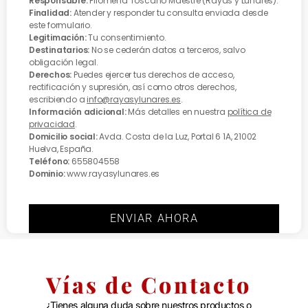
Responsable:
Filomena Toscano Maestre (Rayas y Lunares).
Finalidad:
Atender y responder tu consulta enviada desde
este formulario.
Legitimación:
Tu consentimiento.
Destinatarios:
No se cederán datos a terceros, salvo
obligación legal.
Derechos:
Puedes ejercer tus derechos de acceso,
rectificación y supresión, así como otros derechos,
escribiendo a
info@rayasylunares.es
.
Información adicional:
Más detalles en nuestra
política de
privacidad
.
Domicilio social:
Avda. Costa de la Luz, Portal 6 1A, 21002
Huelva, España.
Teléfono:
655804558
Dominio:
www.rayasylunares.es
ENVIAR AHORA
Vías de Contacto
¿Tienes alguna duda sobre nuestros productos o