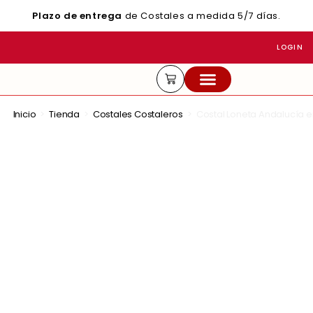
Plazo de entrega
de Costales a medida 5/7 días.
LOGIN
ACTUALIDAD Y CONSEJOS
Inicio
>
Tienda
>
Costales Costaleros
>
Costal Loneta Andalucía e