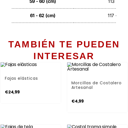
59 - 60 (cm)
113 - 116
61 - 62 (cm)
117 - 120
TAMBIÉN TE PUEDEN
INTERESAR
SELECCIONAR OPCIONES
Fajas
AÑADIR AL CARRITO
Fajas elásticas
Morcillas
Morcillas de Costalero
Artesanal
€
24,99
€
4,99