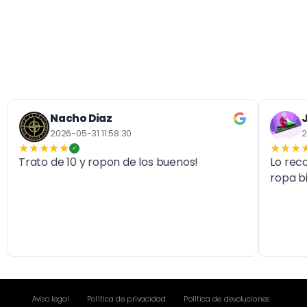
Nacho Diaz
2026-05-31 11:58:30
2
★★★★★
★★★
✓
Trato de 10 y ropon de los buenos!
Lo rec
ropa b
Aviso legal
Política de privacidad
Política de devoluciones